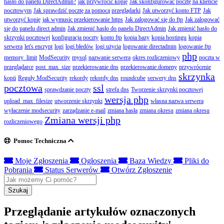
hasło do panelu DirectAdmin?
jak przywrócić kopię
Jak skonfigurować pocztę na kliencie
pocztowym
Jak sprawdzić pocztę za pomocą przeglądarki
Jak utworzyć konto FTP
Jak
utworzyć kopię
jak wymusic przekierowanie https
Jak zalogować się do ftp
Jak zalogować
się do panelu direct admin
Jak zmienić hasło do panelu DirectAdmin
Jak zmienić hasło do
skrzynki pocztowej
konfiguracja poczty
konto ftp
kopia bazy
kopia hostingu
kopia
serwera
let's encrypt
logi
logi błedów
logi użycia
logowanie directadmin
logowanie ftp
php
memory_limit
ModSecurity
mysql
nazwanie serwera
okres rozliczeniowy
poczta w
przeglądarce
post_max_size
przekierowanie dns
przekierowanie domeny
przywrócenie
skrzynka
kopii
Reguły ModSecurity
rekordy
rekordy dns
roundcube
serwery dns
pocztowa
ssl
sprawdzanie poczty
strefa dns
Tworzenie skrzynki pocztowej
wersja php
upload_max_filesize
utworzenie skrzynki
własna nazwa serwera
wyłaczenie modsecurity
zarządzanie e-mail
zmiana hasła
zmiana okresu
zmiana okresu
Zmiana wersji php
rozliczeniowego
Pomoc Techniczna
Moje Zgłoszenia
Ogłoszenia
Baza Wiedzy
Pliki do
Pobrania
Status Serwerów
Otwórz Zgłoszenie
Szukaj
Przeglądanie artykułów oznaczonych