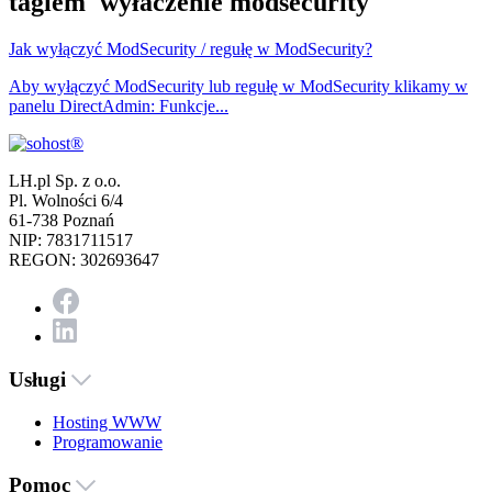
tagiem 'wyłaczenie modsecurity'
Jak wyłączyć ModSecurity / regułę w ModSecurity?
Aby wyłączyć ModSecurity lub regułę w ModSecurity klikamy w
panelu DirectAdmin: Funkcje...
LH.pl Sp. z o.o.
Pl. Wolności 6/4
61-738 Poznań
NIP: 7831711517
REGON: 302693647
Usługi
Hosting WWW
Programowanie
Pomoc