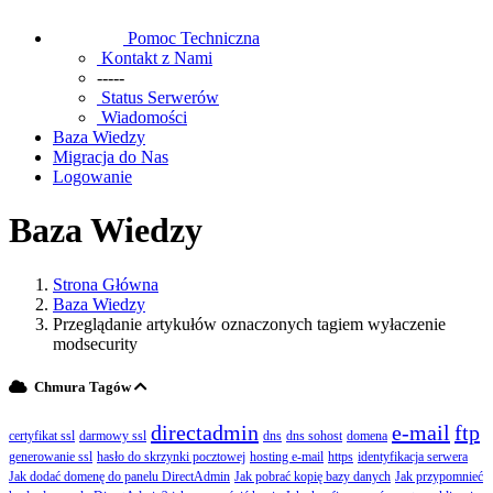
Pomoc Techniczna
Kontakt z Nami
-----
Status Serwerów
Wiadomości
Baza Wiedzy
Migracja do Nas
Logowanie
Baza Wiedzy
Strona Główna
Baza Wiedzy
Przeglądanie artykułów oznaczonych tagiem wyłaczenie
modsecurity
Chmura Tagów
directadmin
e-mail
ftp
certyfikat ssl
darmowy ssl
dns
dns sohost
domena
generowanie ssl
hasło do skrzynki pocztowej
hosting e-mail
https
identyfikacja serwera
Jak dodać domenę do panelu DirectAdmin
Jak pobrać kopię bazy danych
Jak przypomnieć