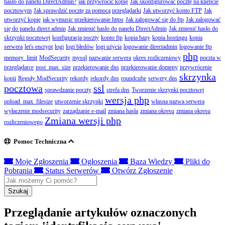
hasło do panelu DirectAdmin?
jak przywrócić kopię
Jak skonfigurować pocztę na kliencie
pocztowym
Jak sprawdzić pocztę za pomocą przeglądarki
Jak utworzyć konto FTP
Jak
utworzyć kopię
jak wymusic przekierowanie https
Jak zalogować się do ftp
Jak zalogować
się do panelu direct admin
Jak zmienić hasło do panelu DirectAdmin
Jak zmienić hasło do
skrzynki pocztowej
konfiguracja poczty
konto ftp
kopia bazy
kopia hostingu
kopia
serwera
let's encrypt
logi
logi błedów
logi użycia
logowanie directadmin
logowanie ftp
php
memory_limit
ModSecurity
mysql
nazwanie serwera
okres rozliczeniowy
poczta w
przeglądarce
post_max_size
przekierowanie dns
przekierowanie domeny
przywrócenie
skrzynka
kopii
Reguły ModSecurity
rekordy
rekordy dns
roundcube
serwery dns
pocztowa
ssl
sprawdzanie poczty
strefa dns
Tworzenie skrzynki pocztowej
wersja php
upload_max_filesize
utworzenie skrzynki
własna nazwa serwera
wyłaczenie modsecurity
zarządzanie e-mail
zmiana hasła
zmiana okresu
zmiana okresu
Zmiana wersji php
rozliczeniowego
Pomoc Techniczna
Moje Zgłoszenia
Ogłoszenia
Baza Wiedzy
Pliki do
Pobrania
Status Serwerów
Otwórz Zgłoszenie
Szukaj
Przeglądanie artykułów oznaczonych