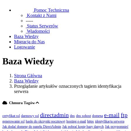
Pomoc Techniczna
Kontakt z Nami
-----
Status Serwerów
Wiadomości
Baza Wiedzy
Migracja do Nas
Logowanie
Baza Wiedzy
Strona Główna
Baza Wiedzy
Przeglądanie artykułów oznaczonych tagiem identyfikacja
serwera
Chmura Tagów
directadmin
e-mail
ftp
certyfikat ssl
darmowy ssl
dns
dns sohost
domena
generowanie ssl
hasło do skrzynki pocztowej
hosting e-mail
https
identyfikacja serwera
Jak dodać domenę do panelu DirectAdmin
Jak pobrać kopię bazy danych
Jak przypomnieć