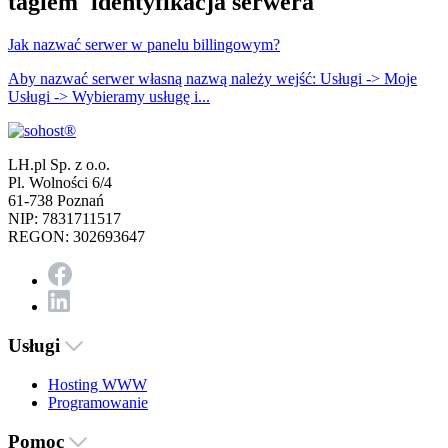
tagiem 'identyfikacja serwera'
Jak nazwać serwer w panelu billingowym?
Aby nazwać serwer własną nazwą należy wejść: Usługi -> Moje
Usługi -> Wybieramy usługę i...
LH.pl Sp. z o.o.
Pl. Wolności 6/4
61-738 Poznań
NIP: 7831711517
REGON: 302693647
Usługi
Hosting WWW
Programowanie
Pomoc