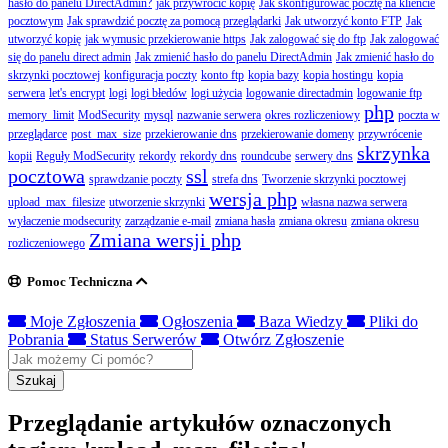
hasło do panelu DirectAdmin?
jak przywrócić kopię
Jak skonfigurować pocztę na kliencie
pocztowym
Jak sprawdzić pocztę za pomocą przeglądarki
Jak utworzyć konto FTP
Jak
utworzyć kopię
jak wymusic przekierowanie https
Jak zalogować się do ftp
Jak zalogować
się do panelu direct admin
Jak zmienić hasło do panelu DirectAdmin
Jak zmienić hasło do
skrzynki pocztowej
konfiguracja poczty
konto ftp
kopia bazy
kopia hostingu
kopia
serwera
let's encrypt
logi
logi błedów
logi użycia
logowanie directadmin
logowanie ftp
php
memory_limit
ModSecurity
mysql
nazwanie serwera
okres rozliczeniowy
poczta w
przeglądarce
post_max_size
przekierowanie dns
przekierowanie domeny
przywrócenie
skrzynka
kopii
Reguły ModSecurity
rekordy
rekordy dns
roundcube
serwery dns
pocztowa
ssl
sprawdzanie poczty
strefa dns
Tworzenie skrzynki pocztowej
wersja php
upload_max_filesize
utworzenie skrzynki
własna nazwa serwera
wyłaczenie modsecurity
zarządzanie e-mail
zmiana hasła
zmiana okresu
zmiana okresu
Zmiana wersji php
rozliczeniowego
Pomoc Techniczna
Moje Zgłoszenia
Ogłoszenia
Baza Wiedzy
Pliki do
Pobrania
Status Serwerów
Otwórz Zgłoszenie
Szukaj
Przeglądanie artykułów oznaczonych