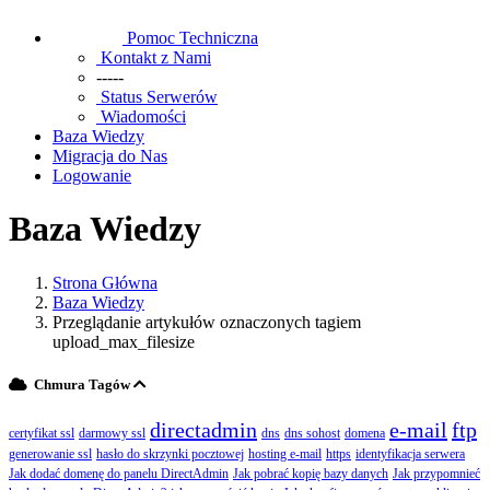
Pomoc Techniczna
Kontakt z Nami
-----
Status Serwerów
Wiadomości
Baza Wiedzy
Migracja do Nas
Logowanie
Baza Wiedzy
Strona Główna
Baza Wiedzy
Przeglądanie artykułów oznaczonych tagiem
upload_max_filesize
Chmura Tagów
directadmin
e-mail
ftp
certyfikat ssl
darmowy ssl
dns
dns sohost
domena
generowanie ssl
hasło do skrzynki pocztowej
hosting e-mail
https
identyfikacja serwera
Jak dodać domenę do panelu DirectAdmin
Jak pobrać kopię bazy danych
Jak przypomnieć