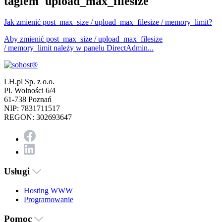
tagiem 'upload_max_filesize'
Jak zmienić post_max_size / upload_max_filesize / memory_limit?
Aby zmienić post_max_size / upload_max_filesize
/ memory_limit należy w panelu DirectAdmin...
LH.pl Sp. z o.o.
Pl. Wolności 6/4
61-738 Poznań
NIP: 7831711517
REGON: 302693647
Usługi
Hosting WWW
Programowanie
Pomoc