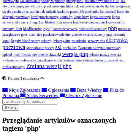
pocztowym
Jak sprawdzić pocztę za pomocą przeglądarki
Jak utworzyć konto FTP
Jak
utworzyć kopię
jak wymusic przekierowanie https
Jak zalogować się do ftp
Jak zalogować
się do panelu direct admin
Jak zmienić hasło do panelu DirectAdmin
Jak zmienić hasło do
skrzynki pocztowej
konfiguracja poczty
konto ftp
kopia bazy
kopia hostingu
kopia
serwera
let's encrypt
logi
logi błedów
logi użycia
logowanie directadmin
logowanie ftp
php
memory_limit
ModSecurity
mysql
nazwanie serwera
okres rozliczeniowy
poczta w
przeglądarce
post_max_size
przekierowanie dns
przekierowanie domeny
przywrócenie
skrzynka
kopii
Reguły ModSecurity
rekordy
rekordy dns
roundcube
serwery dns
pocztowa
ssl
sprawdzanie poczty
strefa dns
Tworzenie skrzynki pocztowej
wersja php
upload_max_filesize
utworzenie skrzynki
własna nazwa serwera
wyłaczenie modsecurity
zarządzanie e-mail
zmiana hasła
zmiana okresu
zmiana okresu
Zmiana wersji php
rozliczeniowego
Pomoc Techniczna
Moje Zgłoszenia
Ogłoszenia
Baza Wiedzy
Pliki do
Pobrania
Status Serwerów
Otwórz Zgłoszenie
Szukaj
Przeglądanie artykułów oznaczonych
tagiem 'php'