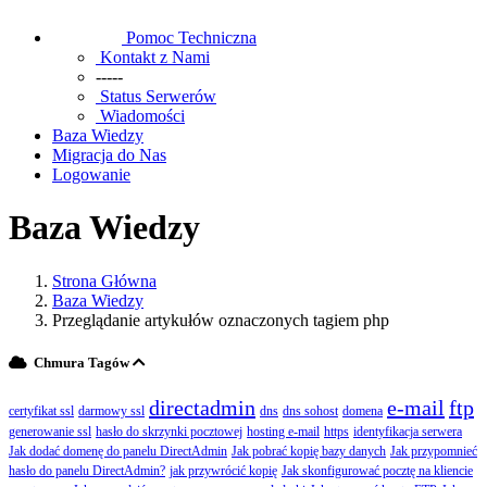
Pomoc Techniczna
Kontakt z Nami
-----
Status Serwerów
Wiadomości
Baza Wiedzy
Migracja do Nas
Logowanie
Baza Wiedzy
Strona Główna
Baza Wiedzy
Przeglądanie artykułów oznaczonych tagiem php
Chmura Tagów
directadmin
e-mail
ftp
certyfikat ssl
darmowy ssl
dns
dns sohost
domena
generowanie ssl
hasło do skrzynki pocztowej
hosting e-mail
https
identyfikacja serwera
Jak dodać domenę do panelu DirectAdmin
Jak pobrać kopię bazy danych
Jak przypomnieć
hasło do panelu DirectAdmin?
jak przywrócić kopię
Jak skonfigurować pocztę na kliencie