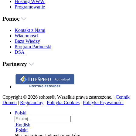
Hosting WWW
Programowanie
Pomoc
Kontakt z Nami
Wiadomości
Baza Wiedzy
Program Partnerski
DSA
Partnerzy
Copyright © 2026 sohost®. Wszelkie prawa zastrzeżone. |
Cennik
Domen
|
Regulaminy
|
Polityka Cookies
|
Polityka Prywatności
Polski
English
Polski
Nie znaleziono żadnych wyników