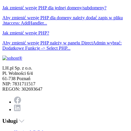
Jak zmienić wersję PHP dla jednej domeny/subdomeny?
Aby zmienić wersję PHP dla domeny należy dodać zapis w pliku
.htaccess: AddHandler...
Jak zmienić wersje PHP?
Aby zmienić wersję PHP należy w panelu DirectAdmin wybrać:
Dodatkowe Funkcje -> Select PHP...
LH.pl Sp. z o.o.
Pl. Wolności 6/4
61-738 Poznań
NIP: 7831711517
REGON: 302693647
Usługi