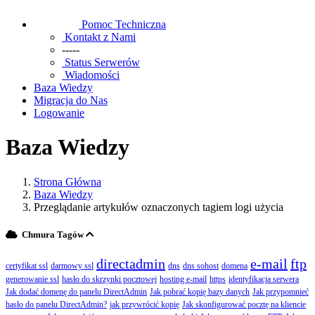
Pomoc Techniczna
Kontakt z Nami
-----
Status Serwerów
Wiadomości
Baza Wiedzy
Migracja do Nas
Logowanie
Baza Wiedzy
Strona Główna
Baza Wiedzy
Przeglądanie artykułów oznaczonych tagiem logi użycia
Chmura Tagów
directadmin
e-mail
ftp
certyfikat ssl
darmowy ssl
dns
dns sohost
domena
generowanie ssl
hasło do skrzynki pocztowej
hosting e-mail
https
identyfikacja serwera
Jak dodać domenę do panelu DirectAdmin
Jak pobrać kopię bazy danych
Jak przypomnieć
hasło do panelu DirectAdmin?
jak przywrócić kopię
Jak skonfigurować pocztę na kliencie