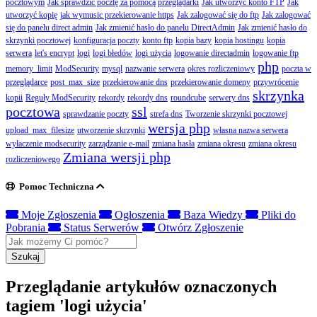
pocztowym
Jak sprawdzić pocztę za pomocą przeglądarki
Jak utworzyć konto FTP
Jak
utworzyć kopię
jak wymusic przekierowanie https
Jak zalogować się do ftp
Jak zalogować
się do panelu direct admin
Jak zmienić hasło do panelu DirectAdmin
Jak zmienić hasło do
skrzynki pocztowej
konfiguracja poczty
konto ftp
kopia bazy
kopia hostingu
kopia
serwera
let's encrypt
logi
logi błedów
logi użycia
logowanie directadmin
logowanie ftp
php
memory_limit
ModSecurity
mysql
nazwanie serwera
okres rozliczeniowy
poczta w
przeglądarce
post_max_size
przekierowanie dns
przekierowanie domeny
przywrócenie
skrzynka
kopii
Reguły ModSecurity
rekordy
rekordy dns
roundcube
serwery dns
pocztowa
ssl
sprawdzanie poczty
strefa dns
Tworzenie skrzynki pocztowej
wersja php
upload_max_filesize
utworzenie skrzynki
własna nazwa serwera
wyłaczenie modsecurity
zarządzanie e-mail
zmiana hasła
zmiana okresu
zmiana okresu
Zmiana wersji php
rozliczeniowego
Pomoc Techniczna
Moje Zgłoszenia
Ogłoszenia
Baza Wiedzy
Pliki do
Pobrania
Status Serwerów
Otwórz Zgłoszenie
Szukaj
Przeglądanie artykułów oznaczonych
tagiem 'logi użycia'