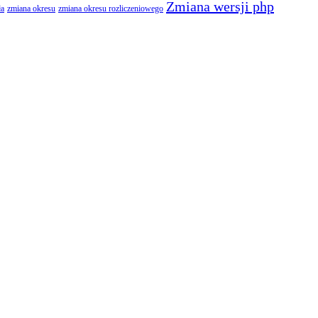
Zmiana wersji php
ła
zmiana okresu
zmiana okresu rozliczeniowego