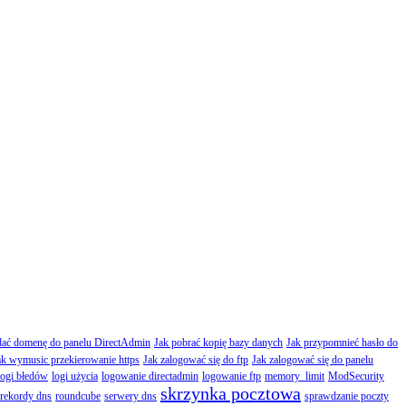
dać domenę do panelu DirectAdmin
Jak pobrać kopię bazy danych
Jak przypomnieć hasło do
ak wymusic przekierowanie https
Jak zalogować się do ftp
Jak zalogować się do panelu
logi błedów
logi użycia
logowanie directadmin
logowanie ftp
memory_limit
ModSecurity
skrzynka pocztowa
rekordy dns
roundcube
serwery dns
sprawdzanie poczty