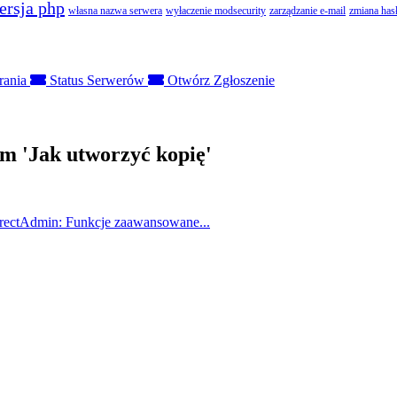
ersja php
własna nazwa serwera
wyłaczenie modsecurity
zarządzanie e-mail
zmiana has
rania
Status Serwerów
Otwórz Zgłoszenie
m 'Jak utworzyć kopię'
irectAdmin: Funkcje zaawansowane...