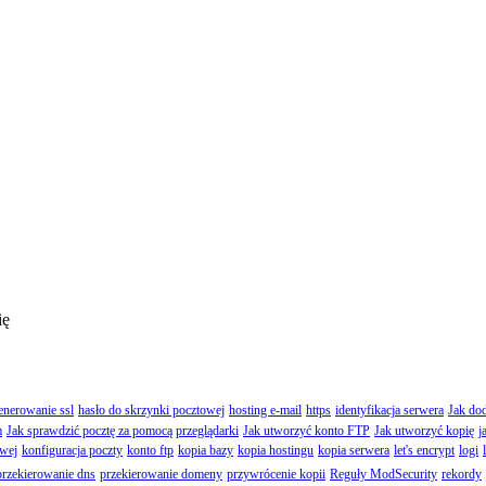
ię
enerowanie ssl
hasło do skrzynki pocztowej
hosting e-mail
https
identyfikacja serwera
Jak do
m
Jak sprawdzić pocztę za pomocą przeglądarki
Jak utworzyć konto FTP
Jak utworzyć kopię
j
owej
konfiguracja poczty
konto ftp
kopia bazy
kopia hostingu
kopia serwera
let's encrypt
logi
przekierowanie dns
przekierowanie domeny
przywrócenie kopii
Reguły ModSecurity
rekordy