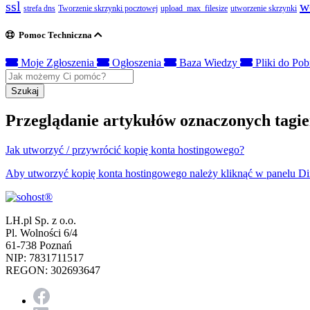
ssl
w
strefa dns
Tworzenie skrzynki pocztowej
upload_max_filesize
utworzenie skrzynki
Pomoc Techniczna
Moje Zgłoszenia
Ogłoszenia
Baza Wiedzy
Pliki do Pob
Szukaj
Przeglądanie artykułów oznaczonych tagie
Jak utworzyć / przywrócić kopię konta hostingowego?
Aby utworzyć kopię konta hostingowego należy kliknąć w panelu D
LH.pl Sp. z o.o.
Pl. Wolności 6/4
61-738 Poznań
NIP: 7831711517
REGON: 302693647