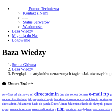
Pomoc Techniczna
Kontakt z Nami
-----
Status Serwerów
Wiadomości
Baza Wiedzy
Migracja do Nas
Logowanie
Baza Wiedzy
Strona Główna
Baza Wiedzy
Przeglądanie artykułów oznaczonych tagiem Jak utworzyć kop
Chmura Tagów
directadmin
e-mail
ftp
certyfikat ssl
darmowy ssl
dns
dns sohost
domena
g
panelu DirectAdmin?
jak przywrócić kopię
Jak skonfigurować pocztę na kliencie pocztowy
direct admin
Jak zmienić hasło do panelu DirectAdmin
Jak zmienić hasło do skrzynki poczt
php
mysql
nazwanie serwera
okres rozliczeniowy
poczta w przeglądarce
post_max_size