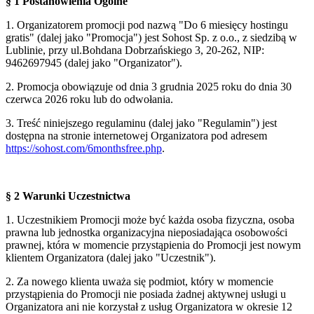
§ 1 Postanowienia Ogólne
1. Organizatorem promocji pod nazwą "Do 6 miesięcy hostingu
gratis" (dalej jako "Promocja") jest Sohost Sp. z o.o., z siedzibą w
Lublinie, przy ul.Bohdana Dobrzańskiego 3, 20-262, NIP:
9462697945 (dalej jako "Organizator").
2. Promocja obowiązuje od dnia 3 grudnia 2025 roku do dnia 30
czerwca 2026 roku lub do odwołania.
3. Treść niniejszego regulaminu (dalej jako "Regulamin") jest
dostępna na stronie internetowej Organizatora pod adresem
https://sohost.com/6monthsfree.php
.
§ 2 Warunki Uczestnictwa
1. Uczestnikiem Promocji może być każda osoba fizyczna, osoba
prawna lub jednostka organizacyjna nieposiadająca osobowości
prawnej, która w momencie przystąpienia do Promocji jest nowym
klientem Organizatora (dalej jako "Uczestnik").
2. Za nowego klienta uważa się podmiot, który w momencie
przystąpienia do Promocji nie posiada żadnej aktywnej usługi u
Organizatora ani nie korzystał z usług Organizatora w okresie 12