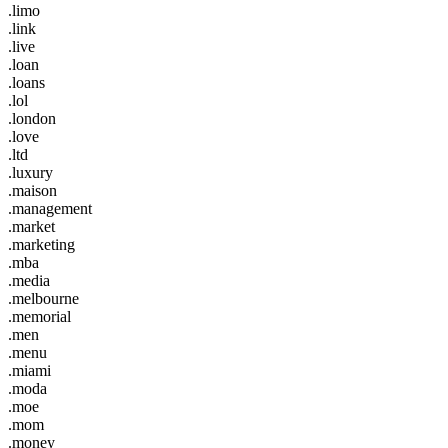
.limo
.link
.live
.loan
.loans
.lol
.london
.love
.ltd
.luxury
.maison
.management
.market
.marketing
.mba
.media
.melbourne
.memorial
.men
.menu
.miami
.moda
.moe
.mom
.money