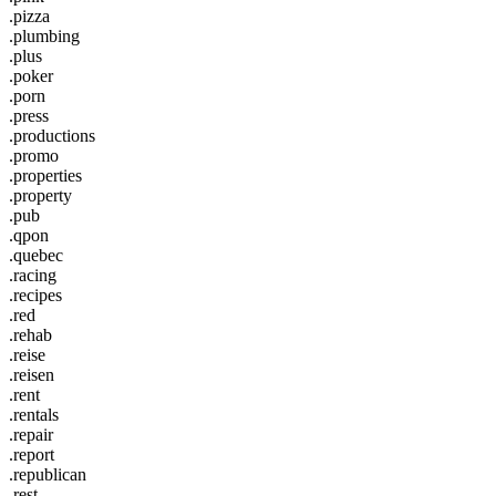
.pizza
.plumbing
.plus
.poker
.porn
.press
.productions
.promo
.properties
.property
.pub
.qpon
.quebec
.racing
.recipes
.red
.rehab
.reise
.reisen
.rent
.rentals
.repair
.report
.republican
.rest