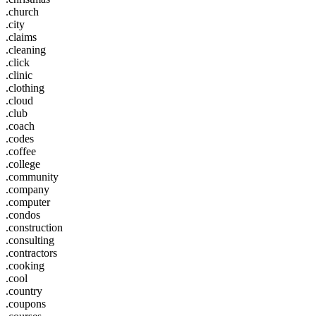
.church
.city
.claims
.cleaning
.click
.clinic
.clothing
.cloud
.club
.coach
.codes
.coffee
.college
.community
.company
.computer
.condos
.construction
.consulting
.contractors
.cooking
.cool
.country
.coupons