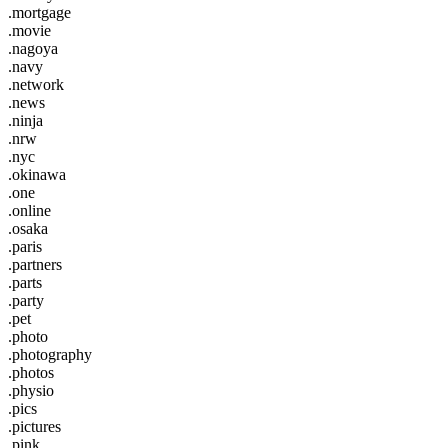
.mortgage
.movie
.nagoya
.navy
.network
.news
.ninja
.nrw
.nyc
.okinawa
.one
.online
.osaka
.paris
.partners
.parts
.party
.pet
.photo
.photography
.photos
.physio
.pics
.pictures
.pink