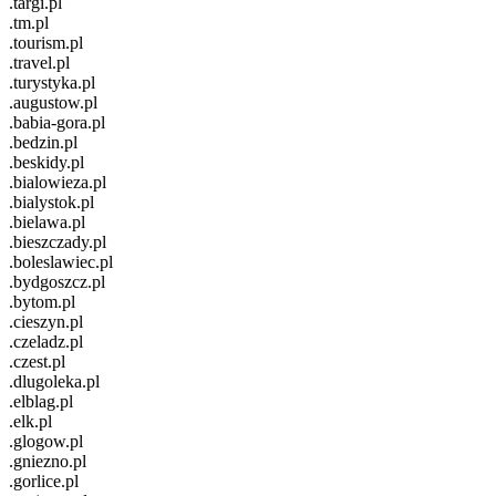
.targi.pl
.tm.pl
.tourism.pl
.travel.pl
.turystyka.pl
.augustow.pl
.babia-gora.pl
.bedzin.pl
.beskidy.pl
.bialowieza.pl
.bialystok.pl
.bielawa.pl
.bieszczady.pl
.boleslawiec.pl
.bydgoszcz.pl
.bytom.pl
.cieszyn.pl
.czeladz.pl
.czest.pl
.dlugoleka.pl
.elblag.pl
.elk.pl
.glogow.pl
.gniezno.pl
.gorlice.pl