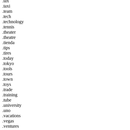
.tax
.taxi
.team
.tech
.technology
.tennis
.theater
.theatre
.tienda
.tips
.tires
.today
.tokyo
.tools
.tours
.town
.toys
.trade
.training
.tube
.university
.uno
.vacations
.vegas
.ventures