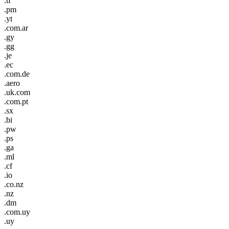
.tf
.pm
.yt
.com.ar
.gy
.gg
.je
.ec
.com.de
.aero
.uk.com
.com.pt
.sx
.bi
.pw
.ps
.ga
.ml
.cf
.io
.co.nz
.nz
.dm
.com.uy
.uy