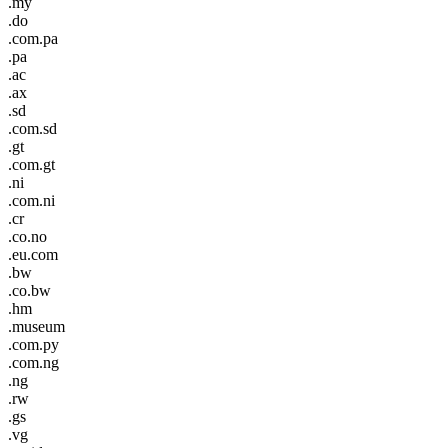
.my
.do
.com.pa
.pa
.ac
.ax
.sd
.com.sd
.gt
.com.gt
.ni
.com.ni
.cr
.co.no
.eu.com
.bw
.co.bw
.hm
.museum
.com.py
.com.ng
.ng
.rw
.gs
.vg