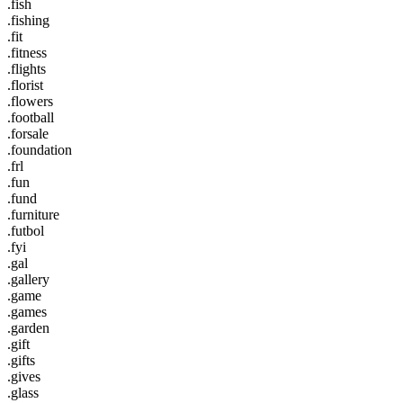
.fish
.fishing
.fit
.fitness
.flights
.florist
.flowers
.football
.forsale
.foundation
.frl
.fun
.fund
.furniture
.futbol
.fyi
.gal
.gallery
.game
.games
.garden
.gift
.gifts
.gives
.glass