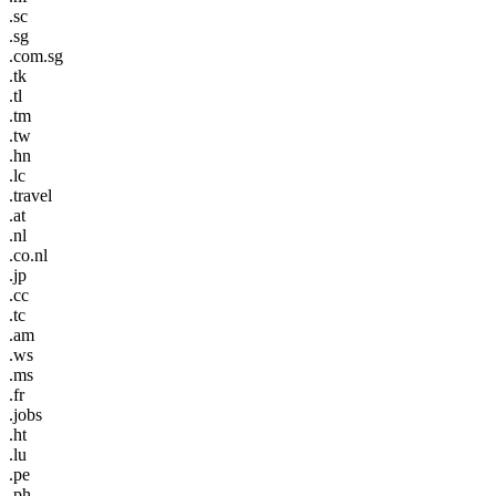
.sc
.sg
.com.sg
.tk
.tl
.tm
.tw
.hn
.lc
.travel
.at
.nl
.co.nl
.jp
.cc
.tc
.am
.ws
.ms
.fr
.jobs
.ht
.lu
.pe
.ph