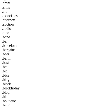
.archi
.army
.art
.associates
.attorney
.auction
.audio
.auto
.band
.bar
.barcelona
.bargains
.beer
.berlin
.best
.bet
.bid
.bike
.bingo
.black
.blackfriday
.blog
.blue
.boutique
.build