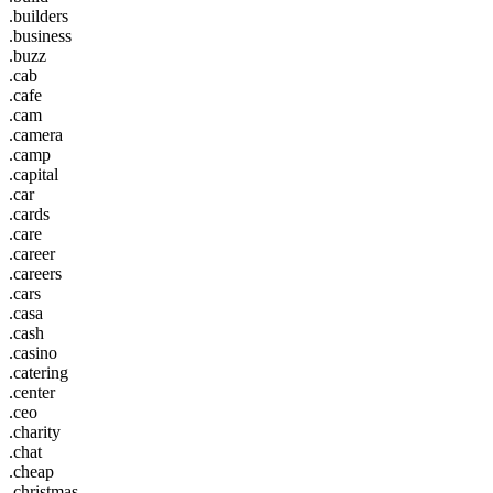
.builders
.business
.buzz
.cab
.cafe
.cam
.camera
.camp
.capital
.car
.cards
.care
.career
.careers
.cars
.casa
.cash
.casino
.catering
.center
.ceo
.charity
.chat
.cheap
.christmas