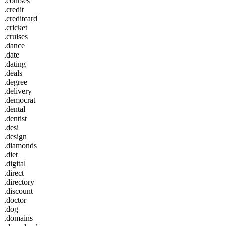
.courses
.credit
.creditcard
.cricket
.cruises
.dance
.date
.dating
.deals
.degree
.delivery
.democrat
.dental
.dentist
.desi
.design
.diamonds
.diet
.digital
.direct
.directory
.discount
.doctor
.dog
.domains