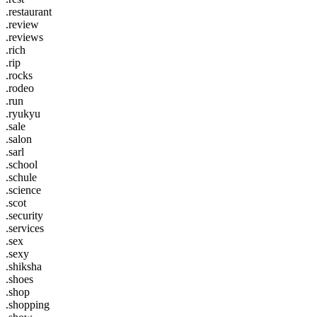
.restaurant
.review
.reviews
.rich
.rip
.rocks
.rodeo
.run
.ryukyu
.sale
.salon
.sarl
.school
.schule
.science
.scot
.security
.services
.sex
.sexy
.shiksha
.shoes
.shop
.shopping