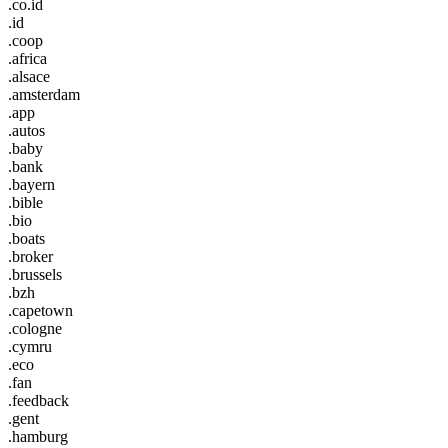
.co.id
.id
.coop
.africa
.alsace
.amsterdam
.app
.autos
.baby
.bank
.bayern
.bible
.bio
.boats
.broker
.brussels
.bzh
.capetown
.cologne
.cymru
.eco
.fan
.feedback
.gent
.hamburg