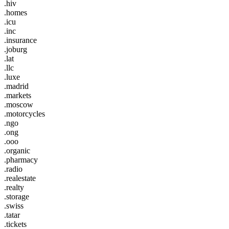
.hiv
.homes
.icu
.inc
.insurance
.joburg
.lat
.llc
.luxe
.madrid
.markets
.moscow
.motorcycles
.ngo
.ong
.ooo
.organic
.pharmacy
.radio
.realestate
.realty
.storage
.swiss
.tatar
.tickets