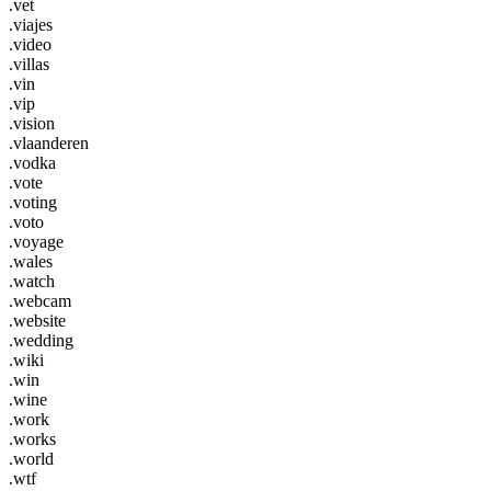
.vet
.viajes
.video
.villas
.vin
.vip
.vision
.vlaanderen
.vodka
.vote
.voting
.voto
.voyage
.wales
.watch
.webcam
.website
.wedding
.wiki
.win
.wine
.work
.works
.world
.wtf