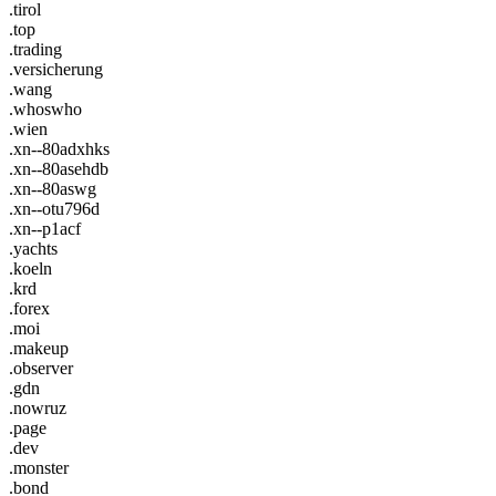
.tirol
.top
.trading
.versicherung
.wang
.whoswho
.wien
.xn--80adxhks
.xn--80asehdb
.xn--80aswg
.xn--otu796d
.xn--p1acf
.yachts
.koeln
.krd
.forex
.moi
.makeup
.observer
.gdn
.nowruz
.page
.dev
.monster
.bond