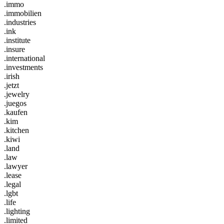
.immo
.immobilien
.industries
.ink
.institute
.insure
.international
.investments
.irish
.jetzt
.jewelry
.juegos
.kaufen
.kim
.kitchen
.kiwi
.land
.law
.lawyer
.lease
.legal
.lgbt
.life
.lighting
.limited