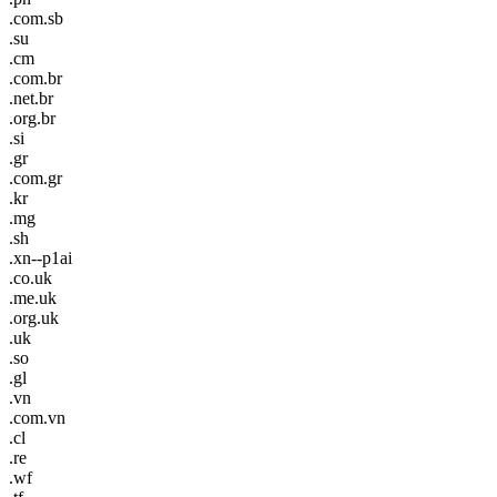
.com.sb
.su
.cm
.com.br
.net.br
.org.br
.si
.gr
.com.gr
.kr
.mg
.sh
.xn--p1ai
.co.uk
.me.uk
.org.uk
.uk
.so
.gl
.vn
.com.vn
.cl
.re
.wf