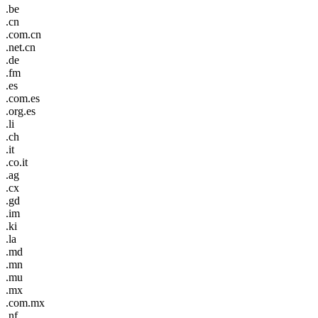
.be
.cn
.com.cn
.net.cn
.de
.fm
.es
.com.es
.org.es
.li
.ch
.it
.co.it
.ag
.cx
.gd
.im
.ki
.la
.md
.mn
.mu
.mx
.com.mx
.nf